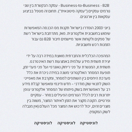
Business-to-Business - B2B - עסקה הנקשרת בין שני
גורמים עסקיים ("עסקה סיטונאית"). תחום זה מטפל בביצוע
עסקאות בין ארגונים.
ביוני 2003 הוסדרו בישראל תקנות מס הכנסה המאפשרות
שימוש בחשבונית אלקטרונית. מאז, מתרחבת בישראל רשת
של ספקים ולקוחות אשר מיישמים חיבור B2B גם עבור
הזמנות רכש וחשבוניות.
המהפכה הכלכלית והחברתית מואצת במידה רבה על ידי
יצירת תשתית מידע עולמית באמצעות רשת האינטרנט.
תשתית זו, המגשרת על פני ריחוק גאוגרפי ועל פני פערי זמן,
תופעת המסחר האלקטרוני משנה במידה ניכרת את כלל
מערכת היחסים בין השותפים למסחר, ומקרבת את מאפייני
השוק לתנאי שוק מודרני – חדש ודינמי ומאפשר קבלת מידע
רב על האפשרויות בשוק.פיתוחו של המסחר אלקטרוני צופן
יתרונות רבים לכלל הגורמים הפעילים בסחר - עסקיים
ופרטיים. הקונה מקצר את הזמן לאיתור המוצר, משווה בין
מוצרים זהים, יכול לרכוש את המוצר מכל העולם (אין מגבלה
לשוק המקומי).
לוגיסטיקה לוגיסטיקה לוגיסטיקה