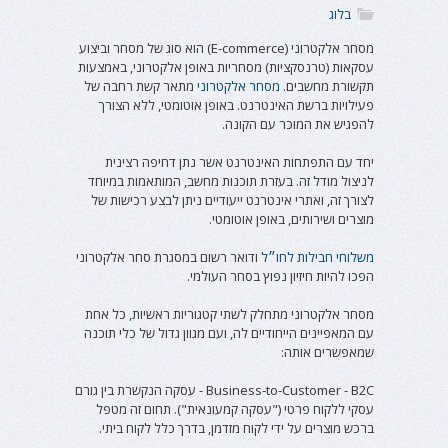
בלוג
מסחר אלקטרוני (E-commerce) הוא סוג של מסחר וביצוע
עסקאות (טרנסקציות) מסחריות באופן אלקטרוני, באמצעות
תקשורת מחשבים.
מסחר אלקטרוני
מתאר קשת רחבה של
פעילויות ברשת האינטרנט. באופן אוטומטי, ללא הצורך
להפגיש את המוכר עם הקונה.
יחד עם התפתחות האינטרנט אשר נתן דחיפה רצינית
לניצול מודל זה. בעזרת תוכנות מחשב, המותאמות במיוחד
לצורך זה, ואתרי אינטרנט ייעודיים ניתן לבצע רכישות של
מוצרים ושירותים, באופן אוטומטי.
משלוחי חבילות לחו״ל
ודואר רשום במסגרת סחר אלקטרוני
הפכו להיות חיזיון נפוץ בסחר העולמי.
מסחר אלקטרוני מתחלק לשתי קטגוריות ראשיות, כל אחת
עם המאפיינים הייחודיים לה, ועם מגוון גדול של כלי תוכנה
שמאפשרים אותה:
Business-to-Customer - B2C - עסקה הנקשרת בין גורם
עסקי ללקוח פרטי ("עסקה קמעונאית"). תחום זה מטפל
ברכש מוצרים על ידי לקוח מזדמן, בדרך כלל לקוח ביתי.