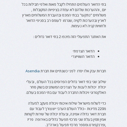
בתי הדואר העולמים התחילו לקבל מאות ואלפי חבילות בכל
יום , וההערכות שלהם לא עמדה בציפיות המקובלות ,
משלוחים "נתקעו" בבתי המכס ובהעברת המשלוחים מארץ
לארץ ובהערכות לקויה ,שגרמו לעומס רב בסניפי הדואר
ולחוויות קניה לא נעימות.
את האתגר התפעולי הזה מינפו 2 בתי דואר גדולים :
הדואר הצרפתי
הדואר השווייצרי
חברות ענק אלו יסדו לפני כשנתיים את חברת
Asendia
שילוב שני בתי דואר גדולים הפרוסים בכל העולם , ובעלי
יכולת יכולות לענות על הצרכים המשתנים בשוק סחר
האלקטרוני ויכולות החברה לעבוד עם בתי המכס בעולם.
כדי לשלוח מישראל שילוח איכותי ויכולת מעקב למעלה
מ220 מדינות –כולל העולם הערבי יש צורך לעבוד עם
חברת דואר גדולה אמינה, ובעלת יכולת של שירות לקוחות
אמין וזמין בעלת שני מרכזי תפעול גדולים באירופה פריז
,ופרנקפורט.ומספר מרכזי תפעול בארה"ב.