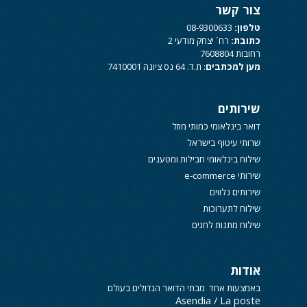
צור קשר
טלפון:
08-9300633
כתובת:
רח´ יצחק מודעי 2
רחובות 7608804
מען למכתבים
: ת.ד. 64 נס ציונה 7410001
שירותים
דואר בינלאומי כמותי מוזל
שרותי עיטוף בישראל
שילוח בינלאומי חבילות ומטענים
שירותי e-commerce
שירותים נלווים
שילוח לתערוכות
שילוח מתנות לחגים
אודות
באמצעות אחד מבתי הדואר הגדולים בעולם
Asendia / La poste