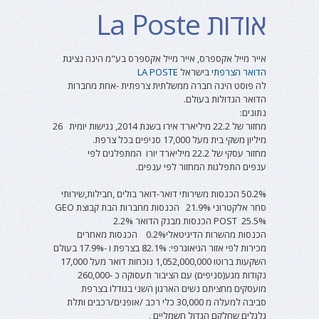
אודות La Poste
אייר מייל אקספרס, אייר מייל אקספרס בע"מ הינה נציגת
הדואר הצרפתי
בישראל
LA POSTE
לה פוסט הינה חברה ממשלתית צרפתית -אחת מחברות
הדואר הגדולות בעולם.
נתונים:
מחזור של 22.2 מיליארד אירו בשנת 2014, נגישות יומית 26
מיליון משקי בית מעל 17,000 סניפים בכל צרפת.
מחזור עסקי של 22.2 מיליארד יורו המתפלגים לפי
ענפים התפלגות המחזור לפי ענפים.
50.2% הכנסות משירותי דואר-דואר בולים ,חבילות,שירותי
סחר אלקטרוני 21.9% הכנסות מחברות הבת קבוצת GEO
POST 25.5% הכנסות מבנק הדואר 2.2%
הכנסות מהשרות הדיגיטאלי0.2% הכנסות מאחרים
מכירות לפי אזור הגיאוגרפי: 82.1% בצרפת ו -17.9% בעולם
השקעות ברוטו 1,052,000,000 נוכחות דואר מעל 17,000
נקודות מגע(סניפים) עם הציבור תעסוקה כ -260,000
מועסקים מחציתם נשים הארגון השני בגודלו בצרפת
סביבה למעלה מ 30,000 כלי רכב /אופנים/רכבים ותלת
גלגלים שחלקם הגדול חשמליים .