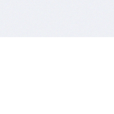
אודות
מי כמותי מוזל
באמצעות אחד מבתי הדואר הגדולים בעו
Asendia / La poste
ף בישראל
אייר מייל אקספרס
בע"מ
אומי חבילות ומטענים
מציעה לך שירותי
דואר בינלאומי
כמותי מוזל לכל יעד בעולם
וים
וכות
ת לחגים