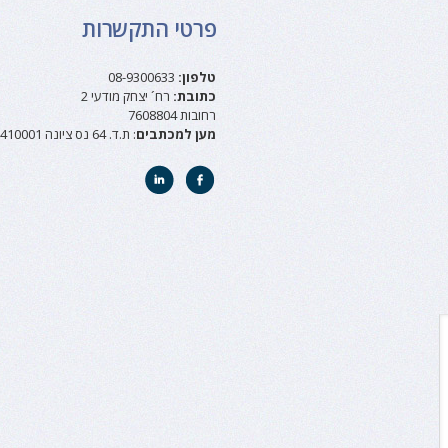
פרטי התקשרות
טלפון:
08-9300633
כתובת:
רח´ יצחק מודעי 2
רחובות 7608804
מען למכתבים
: ת.ד. 64 נס ציונה 7410001