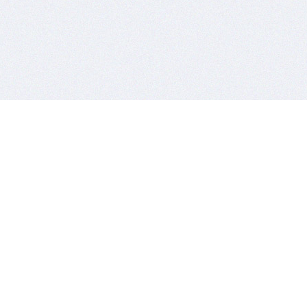
צור קשר
שירותים
טלפון:
08-9300633
דואר בינלאו
כתובת:
רח´ יצחק מודעי 2
שרותי עיטו
רחובות 7608804
שילוח בינל
מען למכתבים
: ת.ד. 64 נס ציונה 7410001
שירותי e-commerce
שירותים נלו
שילוח לתער
שילוח מתנו