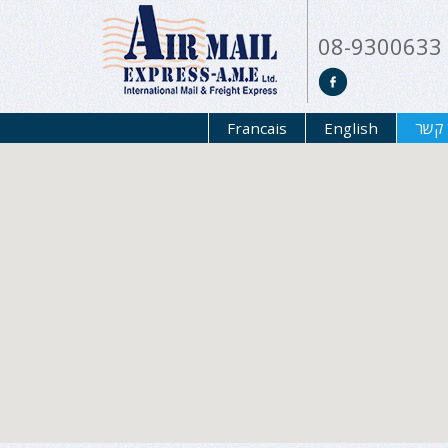
08-9300633
 קשר
English
Francais