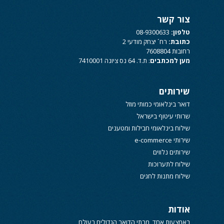
צור קשר
טלפון:
08-9300633
כתובת:
רח´ יצחק מודעי 2
רחובות 7608804
מען למכתבים
: ת.ד. 64 נס ציונה 7410001
שירותים
דואר בינלאומי כמותי מוזל
שרותי עיטוף בישראל
שילוח בינלאומי חבילות ומטענים
שירותי e-commerce
שירותים נלווים
שילוח לתערוכות
שילוח מתנות לחגים
אודות
באמצעות אחד מבתי הדואר הגדולים בעולם