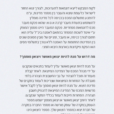
לקוח המבקש לייצא דוגמאות לתערוכות,: לצורך יצוא החוזר
לישראל כלעומת שיצא והעובר בין מספר מדינות, ע"מ
להימנע מתשלום המכס בכניסה לכל מדינה מומלץ
להשתמש בתעודת מעבר קרנה א.ט.א: שהוא פנקס מעבר
מכס לדוגמאות מסחריות. פנקס המעבר היינו מסמך המופק
ע"י איגוד לשכות המסחר בהתאם לאמנה בינ"ל עליה הוא
חתום לצורך כניסה, או מעבר, זמניים של טובין מסוגים שונים
בין המדינות החתומות על האמנה ללא צורך בתשלומי מסים
ו/או הפקת פיקדונות בארצות היבוא הזמני.
מה דרוש על מנת להיות יצואן מאושר ויצואן מוסמך?
על מנת להיות יצואן מאושר עליך לעמוד בתנאים שנקבעו
על ידי מנהל המכס של המדינה המייצאת. לאחר קבלת
מעמד זה תוכל להצהיר על גבי החשבונית הצהרה בלתי
מוגבלת על הסחורות המיוצאות שצריכות לעמוד בתקנים של
מדינת היצוא. על מנת להיות יצואן מוסמך עליך לקבל אישור
מרשויות המכס של המדינה המייצאת להנפיק חשבון
הצהרה. הסחורות חייבות לעמוד בכללי המקור שנקבעו.
לאחר היותך יצואן מאושר או יצואן מוסמך ישמש מספר
העוסק במקרה של עוסק מורשה או מספר החברה במקרה
של חברת יצוא כמספר היצואן שלך. מספר היצואן הינו