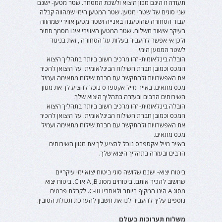
תעודה זו הינם מכון היצוא ולשכת המסחר. שטר מטען- ישנם
שני סוגים של שטרי מטען. שטר המטען הימי שמהווה קבלה
עבור הסחורה שהוטענה באנייה ושטר מטען אווירי שמהווה
בעיקר אישור משלוח. שטר המטען האווירי אינו מסמך סחיר
ולכן אי אפשר להעביר בעלות על הסחורה , זאת בניגוד
לשטר המטען הימי.
הובלה בינלאומית- זהו מרכיב חשוב ביותר בתהליך היצוא
המכס וכמובן חברת השילוח הבינלאומית. על היצואן להכיר
את האפשרויות ולהתקשר עם חברת שילוח מתאימה ועמיל
מכס מתאים. באייר מייל אקספרס נוכל להציע לך את מגוון
השירותים הרבים ובעזרה בתהליך היצוא שלך.
הובלה בינלאומית- זהו מרכיב חשוב ביותר בתהליך היצוא
המכס וכמובן חברת השילוח הבינלאומית. על היצואן להכיר
את האפשרויות ולהתקשר עם חברת שילוח מתאימה ועמיל
מכס מתאים.
באייר מייל אקספרס נוכל להציע לך את מגוון השירותים
הרבים ובעזרה בתהליך היצוא שלך.
ביטוח יצוא- ישנם שלושה סוגי ביטוח יצוא ימי עיקריים
שחשוב להכיר אותם. ביטוחים מסוג A ,B או C. ביטוח יצוא
מסוג A הינו המקיף ביותר ולאחריו Bו-C. לקבלת פרטים
נוספים עליך להעביר לנו את חשבון להערכת תכולת הטובין.
משלוח תערוכות בעולם