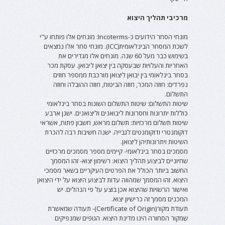
מרכיבי תהליך היצוא
מונחי הסחר הידועים כ-Incoterms: מונחים אלו פותחו ע"י
לשכת המסחר הבינלאומית(ICC). מונחי סחר אלו נמצאים
בשימוש כבר מעל 60 שנה. מונחים אלו מגדירים את
האחריות והעלויות שבעסקה בין יצואן ליבואן. עסקת מכר
בסחר בינלאומי בין יבואן ליצואן מורכבת ממספר חוזים
נפרדים: חוזה המכר, חוזה הביטוח, חוזה ההובלה וחוזה
התשלום.
שיטות התשלום: שיטות התשלום השונות בסחר בינלאומי
כוללות יתרונות וחסרונות ליבואנים וליצואנים. ישנן ארבע
שיטות תשלום מרכזיות: תשלום מראש, חשבון פתוח, אשראי
דוקומנטרי ודוקומנטים לגבייה. ישנה חשיבות רבה להכרת
השיטות ויתרונותיהן ליצואן.
מסמכים בסחר בינלאומי- קיימים מספר מסמכים מרכזיים
שחיוניים לביצוע תהליך היצוא: רשימון יצוא- זהו המסמך
החשוב ביותר הכולל את הפרטים העיקריים בשאר מסמכי
היצוא. זהו המסמך שמהווה עדות לביצוע היצוא על ידי היצואן
ואישור הרשויות שהיצוא אכן בוצע על פי הנהלים. יש
המכנים מסמך זה כרישיון יצוא.
תעודת מקור(Certificate of Origin)- תעודה שמאשרת
שמקור הסחורה הינו מדינת היצוא. הגופים שמנפיקים