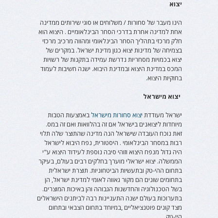
יצוא
הינו מעבר של סחורות / משלוחים או סוגי שירותים ממדינה
אחת למדינה אחרת בדרכי הסחר הבינלאומיים . היצוא הוא
חלק מרכזי בתהליך הסחר הבינלאומי ומהווה מרכיב מרכזי
בצמיחה של מדינות יצוא כגון מדינת ישראל. במקרים של
יצוא בכמויות מסחריות נדרשת עמידה בתקנות של רשויות
המכס במדינת היצוא ובמדינת היבוא. ישנה חשיבות לעמוד
בחוקיות היצוא.
יצוא מישראל
ישראל מעודדת
יצוא סחורות מישראל
באמצעות הטבות
מיוחדות ליצואנים בישראל אם זה בהלוואות ואם זה במס.
זאת נוכח העובדה שישראל הנה מדינה שהתוצר שלה תלוי
רבות במסחר הבינלאומי . היסטורית, נפח היבוא לישראל
היה גדול מנפח היצוא וזוהי סיבה נוספת לעידוד היצוא ע"י
הממשלה. יצוא ישראלי מוערך בחלקים רבים בעולם, בעיקר
בתחום ההי-טק ובתעשיות הביטחוניות. תוצרת ישראלית
בתחומים שונים הם מקור גאווה לאומי למדינת ישראל, הן
בשל הטכנולוגיה והחדשנות הגבוהה והן באיכות המוצרים.
בתערוכות בעולם ישנה התעניינות רבה לביתנים הישראלים
מצד קונים פוטנציאליים ,במיוחד בתחום הצבאי ובתחום
היי-טק.