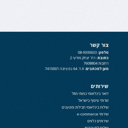
צור קשר
טלפון:
08-9300633
כתובת:
רח´ יצחק מודעי 2
רחובות 7608804
מען למכתבים
: ת.ד. 64 נס ציונה 7410001
שירותים
דואר בינלאומי כמותי מוזל
שרותי עיטוף בישראל
שילוח בינלאומי חבילות ומטענים
שירותי e-commerce
שירותים נלווים
שילוח לתערוכות