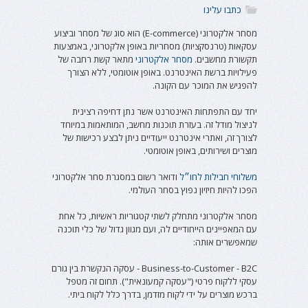
כתבו עלינו
מסחר אלקטרוני (E-commerce) הוא סוג של מסחר וביצוע
עסקאות (טרנסקציות) מסחריות באופן אלקטרוני, באמצעות
תקשורת מחשבים.
מסחר אלקטרוני
מתאר קשת רחבה של
פעילויות ברשת האינטרנט. באופן אוטומטי, ללא הצורך
להפגיש את המוכר עם הקונה.
יחד עם התפתחות האינטרנט אשר נתן דחיפה רצינית
לניצול מודל זה. בעזרת תוכנות מחשב, המותאמות במיוחד
לצורך זה, ואתרי אינטרנט ייעודיים ניתן לבצע רכישות של
מוצרים ושירותים, באופן אוטומטי.
משלוחי חבילות לחו״ל
ודואר רשום במסגרת סחר אלקטרוני
הפכו להיות חיזיון נפוץ בסחר העולמי.
מסחר אלקטרוני מתחלק לשתי קטגוריות ראשיות, כל אחת
עם המאפיינים הייחודיים לה, ועם מגוון גדול של כלי תוכנה
שמאפשרים אותה:
Business-to-Customer - B2C - עסקה הנקשרת בין גורם
עסקי ללקוח פרטי ("עסקה קמעונאית"). תחום זה מטפל
ברכש מוצרים על ידי לקוח מזדמן, בדרך כלל לקוח ביתי.