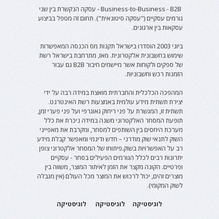
Business-to-Business - B2B - עסקה הנקשרת בין שני
גורמים עסקיים ("עסקה סיטונאית"). תחום זה מטפל בביצוע
עסקאות בין ארגונים.
ביוני 2003 הוסדרו בישראל תקנות מס הכנסה המאפשרות
שימוש בחשבונית אלקטרונית. מאז, מתרחבת בישראל רשת
של ספקים ולקוחות אשר מיישמים חיבור B2B גם עבור
הזמנות רכש וחשבוניות.
המהפכה הכלכלית והחברתית מואצת במידה רבה על ידי
יצירת תשתית מידע עולמית באמצעות רשת האינטרנט.
תשתית זו, המגשרת על פני ריחוק גאוגרפי ועל פני פערי זמן,
תופעת המסחר האלקטרוני משנה במידה ניכרת את כלל
מערכת היחסים בין השותפים למסחר, ומקרבת את מאפייני
השוק לתנאי שוק מודרני – חדש ודינמי ומאפשר קבלת מידע
רב על האפשרויות בשוק.פיתוחו של המסחר אלקטרוני צופן
יתרונות רבים לכלל הגורמים הפעילים בסחר - עסקיים
ופרטיים. הקונה מקצר את הזמן לאיתור המוצר, משווה בין
מוצרים זהים, יכול לרכוש את המוצר מכל העולם (אין מגבלה
לשוק המקומי).
לוגיסטיקה לוגיסטיקה לוגיסטיקה