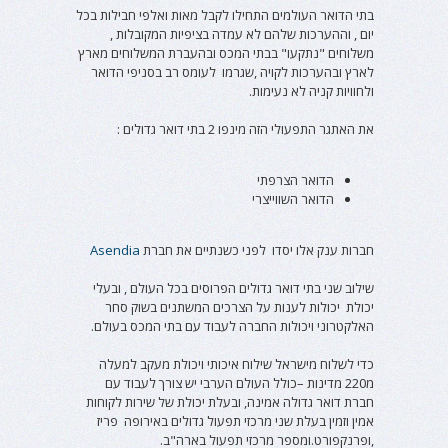
בתי הדואר העולמים התחילו לקבל מאות ואלפי חבילות בכל
יום , וההערכות שלהם לא עמדה בציפיות המקובלות ,
משלוחים "נתקעו" בבתי המכס ובהעברת המשלוחים מארץ
לארץ ובהערכות לקויה ,שגרמו לעומס רב בסניפי הדואר
ולחוויות קניה לא נעימות.
את האתגר התפעולי הזה מינפו 2 בתי דואר גדולים :
הדואר הצרפתי
הדואר השווייצרי
חברות ענק אלו יסדו לפני כשנתיים את חברת
Asendia
שילוב שני בתי דואר גדולים הפרוסים בכל העולם , ובעלי
יכולת יכולות לענות על הצרכים המשתנים בשוק סחר
האלקטרוני ויכולות החברה לעבוד עם בתי המכס בעולם.
כדי לשלוח מישראל שילוח איכותי ויכולת מעקב למעלה
מ220 מדינות –כולל העולם הערבי יש צורך לעבוד עם
חברת דואר גדולה אמינה, ובעלת יכולת של שירות לקוחות
אמין וזמין בעלת שני מרכזי תפעול גדולים באירופה פריז
,ופרנקפורט.ומספר מרכזי תפעול בארה"ב.